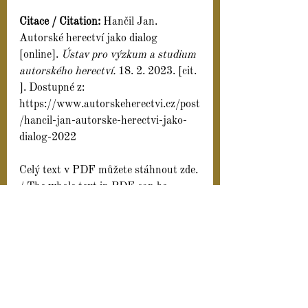
Citace / Citation: 
Hančil Jan. 
Autorské herectví jako dialog 
[online]. 
Ústav pro výzkum a studium 
autorského herectví. 
18. 2. 2023. [cit. 
]. Dostupné z: 
https://www.autorskeherectvi.cz/post
/hancil-jan-autorske-herectvi-jako-
dialog-2022
Celý text v PDF můžete stáhnout zde. 
/ The whole text in PDF can be 
downloaded here.
Hancil-Autorske herectvi jako dialog
.pdf
Stáhnout PDF • 551KB
autorské herectví
authorial acting
Sborník 2022