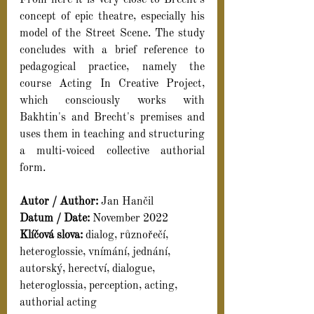
From here it is very close to Brecht's 
concept of epic theatre, especially his 
model of the Street Scene. The study 
concludes with a brief reference to 
pedagogical practice, namely the 
course Acting In Creative Project, 
which consciously works with 
Bakhtin's and Brecht's premises and 
uses them in teaching and structuring 
a multi-voiced collective authorial 
form.
Autor / Author: 
Jan Hančil
Datum / Date: 
November 2022
Klíčová slova: 
dialog, různořečí, 
heteroglossie, vnímání, jednání, 
autorský, herectví, dialogue, 
heteroglossia, perception, acting, 
authorial acting