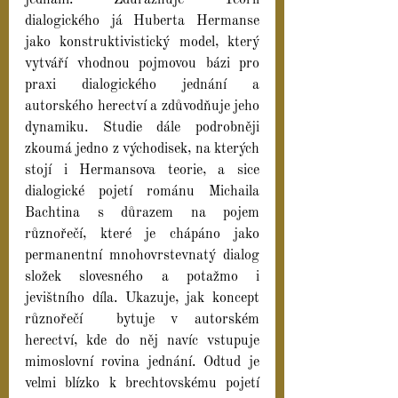
jednání. Zdůrazňuje Teorii 
dialogického já Huberta Hermanse 
jako konstruktivistický model, který 
vytváří vhodnou pojmovou bázi pro 
praxi dialogického jednání a 
autorského herectví a zdůvodňuje jeho 
dynamiku. Studie dále podrobněji 
zkoumá jedno z východisek, na kterých 
stojí i Hermansova teorie, a sice 
dialogické pojetí románu Michaila 
Bachtina s důrazem na pojem 
různořečí, které je chápáno jako 
permanentní mnohovrstevnatý dialog 
složek slovesného a potažmo i 
jevištního díla. Ukazuje, jak koncept 
různořečí  bytuje v autorském 
herectví, kde do něj navíc vstupuje 
mimoslovní rovina jednání. Odtud je 
velmi blízko k brechtovskému pojetí 