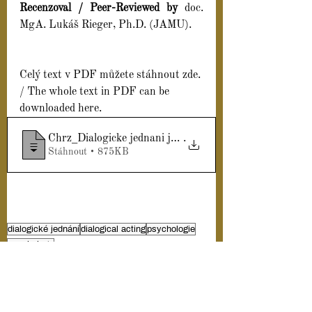
Recenzoval / Peer-Reviewed by
 doc. 
MgA. Lukáš Rieger, Ph.D. (JAMU).
Celý text v PDF můžete stáhnout zde. 
/ The whole text in PDF can be 
downloaded here.
Chrz_Dialogicke jednani jako verejne ses
.
Stáhnout • 875KB
dialogické jednání
dialogical acting
psychologie
psychology
Sborník 2020