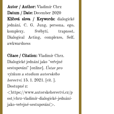
Autor / Author:
 Vladimír Chrz
Datum / Date:
 December 2020
Klíčová slova / Keywords:
 dialogické 
jednání, C. G. Jung, persona, ego, 
komplexy, Svébytí, trapnost, 
Dialogical Acting, complexes, Self, 
awkwardness
Citace / Citation: 
Vladimír Chrz. 
Dialogické jednání jako "veřejné 
sestupování" [online]. 
Ústav pro 
výzkum a studium autorského 
herectví.
 15. 1. 2021. [cit. ]. 
Dostupné z: 
<https://www.autorskeherectvi.cz/p
ost/chrz-vladimír-dialogické-jednání-
jako-veřejné-sestupování>.