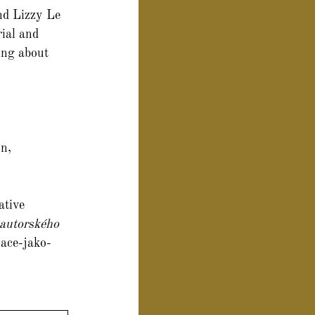
nd Lizzy Le 
ial and 
ing about 
n, 
tive 
autorského 
zace-jako-