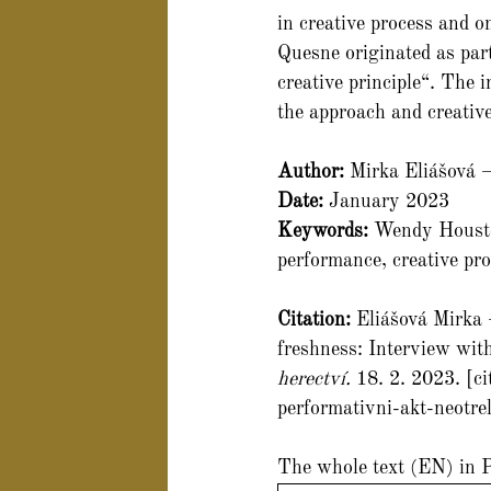
in creative process and 
Quesne originated as part
creative principle“. The 
the approach and creati
Author: 
Mirka Eliášová 
Date: 
January 2023
Keywords: 
Wendy Houstou
performance, creative pro
Citation: 
Eliášová Mirka 
freshness: Interview wit
herectví. 
18. 2. 2023. [c
performativni-akt-neotr
The whole text (EN) in 