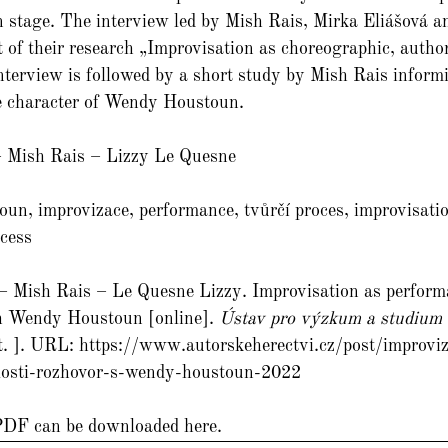
on stage. The interview led by Mish Rais, Mirka Eliášová a
 of their research „Improvisation as choreographic, author
interview is followed by a short study by Mish Rais inform
ve character of Wendy Houstoun.
– Mish Rais – Lizzy Le Quesne
n, improvizace, performance, tvůrčí proces, improvisatio
cess 
– Mish Rais – Le Quesne Lizzy. Improvisation as performa
h Wendy Houstoun [online]. 
Ústav pro výzkum a studium 
it. ]. URL: https://www.autorskeherectvi.cz/post/improvi
elosti-rozhovor-s-wendy-houstoun-2022
PDF can be downloaded here.