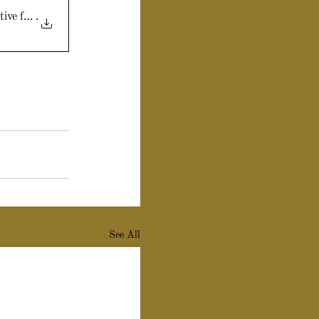
ive freshn
.
See All