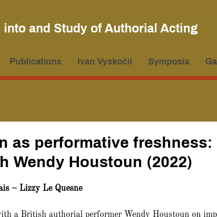
h into and Study of Authorial Acting
Publications
Ivan Vyskočil
Symposia
Ga
n as performative freshness:
ith Wendy Houstoun (2022)
ais – Lizzy Le Quesne
ith a British authorial performer Wendy Houstoun on imp