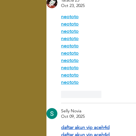
Tatacla 25
Oct 23, 2025
neototo
neototo
neototo
neototo
neototo
neototo
neototo
neototo
neototo
neototo
Like
Reply
Selly Novia
Oct 09, 2025
daftar akun vip aceh4d
daftar akun vip aceh4d