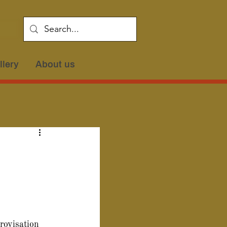
llery
About us
rovisation 