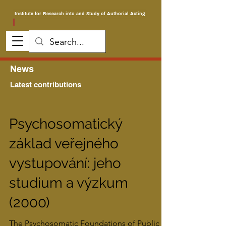
Institute for Research into and Study of Authorial Acting
News
Latest contributions
Psychosomatický
základ veřejného
vystupování: jeho
studium a výzkum
(2000)
The Psychosomatic Foundations of Public